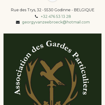
Rue des Trys, 32 • 5530 Godinne - BELGIQUE
+32 476 53 13 28
georgyvanzeebroeck@hotmail.com