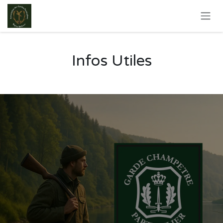
Se rendre au contenu
Infos Utiles