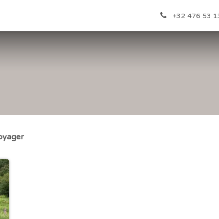
ères
Infos utiles
Boutique
À propos
Contactez-nou
+32 476 53 1
oyager