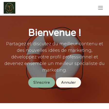
Se rendre au contenu
Bienvenue !
Partagez et discutez du meilleur contenu et
des nouvelles idées de marketing,
développez votre profil professionnel et
devenez ensemble un meilleur spécialiste du
marketing.
S'inscrire
Annuler