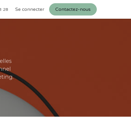
s
Se connecter
Contactez-nous
3 28
elles
nnel
ting.