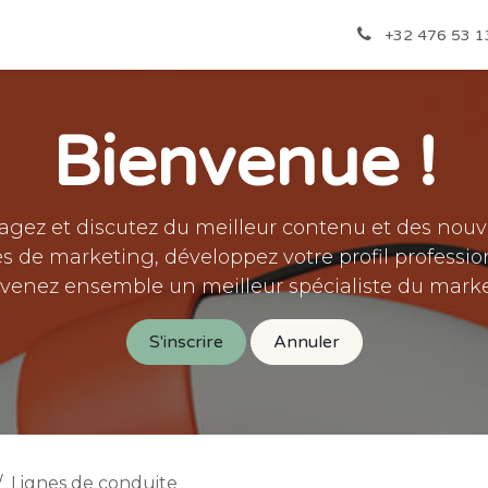
ères
Infos utiles
Boutique
À propos
Contactez-nou
+32 476 53 1
Bienvenue !
agez et discutez du meilleur contenu et des nouv
es de marketing, développez votre profil professio
evenez ensemble un meilleur spécialiste du marke
S'inscrire
Annuler
Lignes de conduite